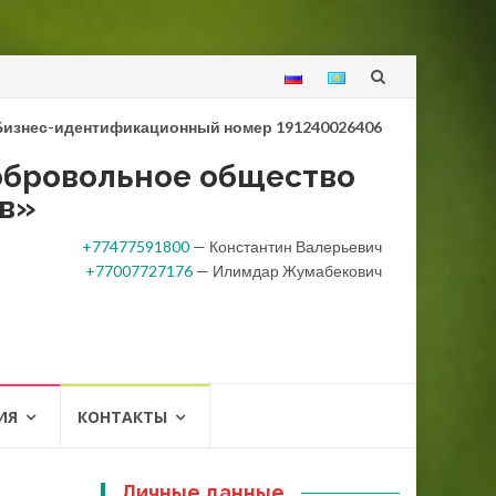
Перейти
к
Бизнес-идентификационный номер 191240026406
содержанию
бровольное общество
в»
+77477591800
— Константин Валерьевич
+77007727176
— Илимдар Жумабекович
ИЯ
КОНТАКТЫ
Личные данные