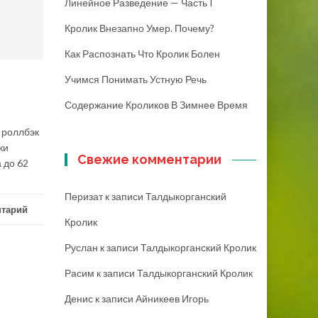
Линейное Разведение — Часть I
Кролик Внезапно Умер. Почему?
Как Распознать Что Кролик Болен
Учимся Понимать Устную Речь
Содержание Кроликов В Зимнее Время
 роллбэк
ки
Свежие комментарии
 до 62
Перизат
к записи
Талдыкорганский
нтарий
Кролик
Руслан
к записи
Талдыкорганский Кролик
Расим
к записи
Талдыкорганский Кролик
Денис
к записи
Айникеев Игорь