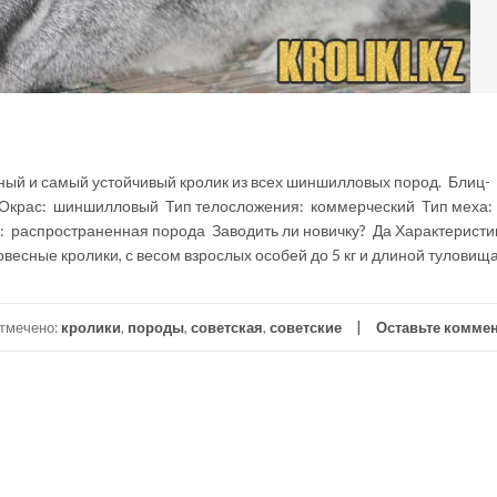
ый и самый устойчивый кролик из всех шиншилловых пород. Блиц-
 Окрас: шиншилловый Тип телосложения: коммерческий Тип меха:
 распространенная порода Заводить ли новичку? Да Характеристи
есные кролики, с весом взрослых особей до 5 кг и длиной туловища
тмечено:
кролики
,
породы
,
советская
,
советские
Оставьте комме