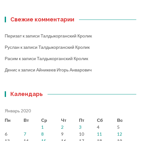
Свежие комментарии
Перизат
к записи
Талдыкорганский Кролик
Руслан
к записи
Талдыкорганский Кролик
Расим
к записи
Талдыкорганский Кролик
Денис
к записи
Айникеев Игорь Анварович
Календарь
Январь 2020
Пн
Вт
Ср
Чт
Пт
Сб
Вс
1
2
3
4
5
6
7
8
9
10
11
12
13
14
15
16
17
18
19